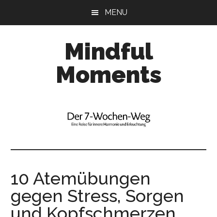
Skip
Skip
Skip
MENU
to
to
to
main
primary
footer
Mindful
content
sidebar
Moments
Empower
your
inner
journey!
10 Atemübungen
gegen Stress, Sorgen
und Kopfschmerzen