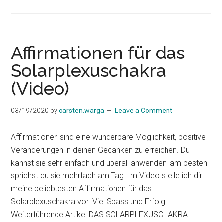
10
Methoden,
um
dein
Affirmationen für das
Halschakra
Solarplexuschakra
zu
(Video)
öffnen
(Video)
03/19/2020
by
carsten.warga
Leave a Comment
Affirmationen sind eine wunderbare Möglichkeit, positive
Veränderungen in deinen Gedanken zu erreichen. Du
kannst sie sehr einfach und überall anwenden, am besten
sprichst du sie mehrfach am Tag. Im Video stelle ich dir
meine beliebtesten Affirmationen für das
Solarplexuschakra vor. Viel Spass und Erfolg!
Weiterführende Artikel DAS SOLARPLEXUSCHAKRA