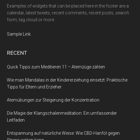
Examples of widgets that can be placed here in the footer are a
calendar, latest tweets, recent comments, recent posts, search
form, tag cloud or more.
Sample Link
.
RECENT
Quick Tipps zum Meditieren 11 – Atemzüge zählen
Wie man Mandalas in der Kindererziehung einsetzt: Praktische
Tipps für Eltern und Erzieher
Atemübungen zur Steigerung der Konzentration
Die Magie der Klangschalenmeditation: Ein umfassender
Leitfaden
Entspannung auf natürliche Weise: Wie CBD-Hanföl gegen