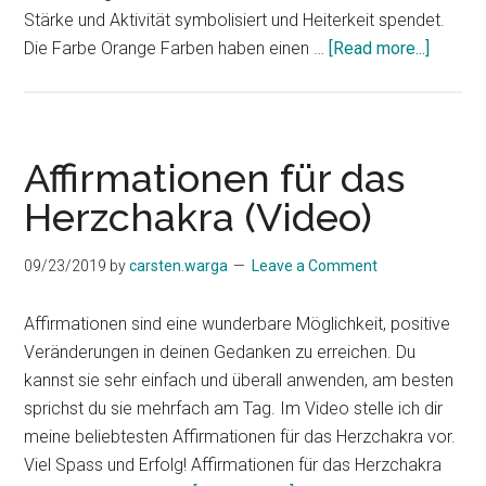
Stärke und Aktivität symbolisiert und Heiterkeit spendet.
about
Die Farbe Orange Farben haben einen …
[Read more...]
Chakra
Orange
–
Bedeut
Affirmationen für das
und
Herzchakra (Video)
Wirkun
für
09/23/2019
by
carsten.warga
Leave a Comment
Körper
und
Affirmationen sind eine wunderbare Möglichkeit, positive
Geist
Veränderungen in deinen Gedanken zu erreichen. Du
kannst sie sehr einfach und überall anwenden, am besten
sprichst du sie mehrfach am Tag. Im Video stelle ich dir
meine beliebtesten Affirmationen für das Herzchakra vor.
Viel Spass und Erfolg! Affirmationen für das Herzchakra