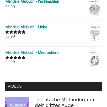
Mandala Malbuch - Weihnachten
€
5.90
Mandala Malbuch - Liebe
€
5.90
Rated
5.00
out of 5
Mandala Malbuch - Meerestiere
€
5.90
Rated
5.00
out of 5
VIDEOS
11 einfache Methoden, um
dein drittes Auge