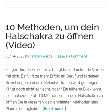
10
einfache
Methoden,
um
10 Methoden, um dein
dein
Halschakra zu öffnen
Solarplexus
(Video)
zu
öffnen
(Video)
05/14/2020
by
carsten.warga
Leave a Comment
Ein geöffnetes Halschakra bringt beeindruckende Vorteile
mit sich. Es führt zu mehr Erfolg im Beruf und in deinen
Beziehungen und dein Selbstvertrauen wird gesteigert.
Klingt doch nicht schlecht, oder? Ein näherer Blick lohnt
sich auf jeden Fall. 10 Methoden, um dein Halschakra zu
öffnen Die in diesem Video erwähnten Methoden sind:
about
Plane eine tägliche …
[Read more...]