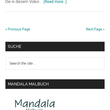
about
Die in diesem Video …
[Read more...]
Affirmationen
für
das
Herzchakra
« Previous Page
Next Page »
(Video)
Primary
SUCHE
Sidebar
Search
the
site
...
MANDALA MALBUCH