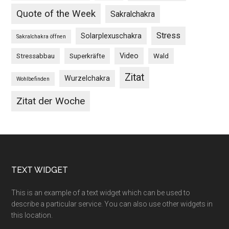
Quote of the Week
Sakralchakra
Stress
Solarplexuschakra
Sakralchakra öffnen
Video
Stressabbau
Superkräfte
Wald
Zitat
Wurzelchakra
Wohlbefinden
Zitat der Woche
Footer
TEXT WIDGET
This is an example of a text widget which can be used to
describe a particular service. You can also use other widgets in
this location.