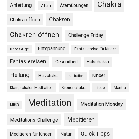
Chakra
Anleitung
Atemübungen
Atem
Chakren
Chakra öffnen
Chakren öffnen
Challenge Friday
Entspannung
Fantasiereise für Kinder
Drittes Auge
Fantasiereisen
Gesundheit
Halschakra
Heilung
Kinder
Herzchakra
Inspiration
Kronenchakra
Klangschalen-Meditation
Liebe
Mantra
Meditation
Meditation Monday
MBSR
Meditieren
Meditations-Challenge
Quick Tipps
Natur
Meditieren für Kinder