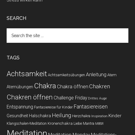
Stress wirken kann
SEARCH
Search
the
site
...
TAGS
Achtsamkeit
Anleitung
Atem
Achtsamkeitsübungen
Chakra
Chakren
Chakra öffnen
Atemübungen
Chakren öffnen
Challenge Friday
Drittes Auge
Fantasiereisen
Entspannung
Fantasiereise für Kinder
Heilung
Kinder
Gesundheit
Halschakra
Herzchakra
Inspiration
Kronenchakra
Klangschalen-Meditation
Liebe
Mantra
MBSR
Meditation
Meditation Monday
Meditations-