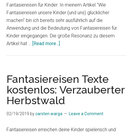
Fantasiereisen für Kinder. In meinem Artikel "Wie
Fantasiereisen unsere Kinder (und uns) glücklicher
machen" bin ich bereits sehr ausführlich auf die
Anwendung und die Bedeutung von Fantasiereisen für
Kinder eingegangen. Die große Resonanz zu diesem
about
Artikel hat …
[Read more...]
35
Vorteile
von
Fantasiereisen
Fantasiereisen Texte
für
kostenlos: Verzauberter
Kinder
Herbstwald
02/19/2019
by
carsten.warga
Leave a Comment
Fantasiereisen erreichen deine Kinder spielerisch und