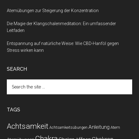
Atemübungen zur Steigerung der Konzentration
Die Magie der Klangschalenmeditation: Ein umfassender
Leitfaden
Entspannung auf natürliche Weise: Wie CBD-Hanföl gegen
Stress wirken kann
SEARCH
Search
the
site
...
TAGS
Achtsamkeit
Anleitung
Atem
Achtsamkeitsübungen
Chakra