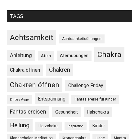
TAGS
Achtsamkeit
Achtsamkeitsübungen
Chakra
Anleitung
Atemübungen
Atem
Chakren
Chakra öffnen
Chakren öffnen
Challenge Friday
Entspannung
Fantasiereise für Kinder
Drittes Auge
Fantasiereisen
Gesundheit
Halschakra
Heilung
Kinder
Herzchakra
Inspiration
Kronenchakra
Klangschalen-Meditation
Liebe
Mantra