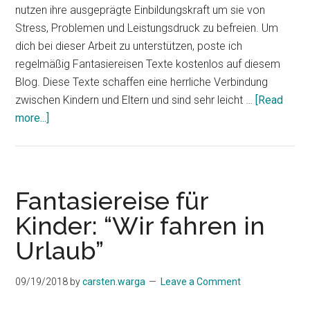
nutzen ihre ausgeprägte Einbildungskraft um sie von
Stress, Problemen und Leistungsdruck zu befreien. Um
dich bei dieser Arbeit zu unterstützen, poste ich
regelmäßig Fantasiereisen Texte kostenlos auf diesem
Blog. Diese Texte schaffen eine herrliche Verbindung
zwischen Kindern und Eltern und sind sehr leicht …
[Read
about
more...]
Fantasiereisen
Texte
kostenlos:
Verzauberter
Fantasiereise für
Herbstwald
Kinder: “Wir fahren in
Urlaub”
09/19/2018
by
carsten.warga
Leave a Comment