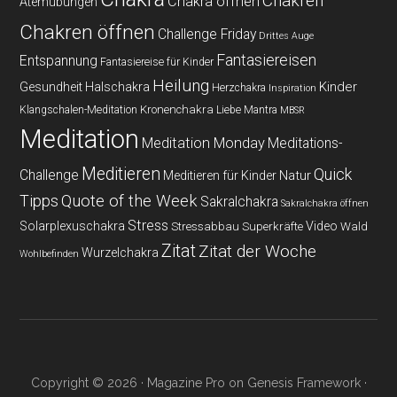
Chakren
Chakra öffnen
Atemübungen
Chakren öffnen
Challenge Friday
Drittes Auge
Fantasiereisen
Entspannung
Fantasiereise für Kinder
Heilung
Kinder
Gesundheit
Halschakra
Herzchakra
Inspiration
Kronenchakra
Klangschalen-Meditation
Liebe
Mantra
MBSR
Meditation
Meditation Monday
Meditations-
Meditieren
Quick
Challenge
Natur
Meditieren für Kinder
Tipps
Quote of the Week
Sakralchakra
Sakralchakra öffnen
Stress
Solarplexuschakra
Video
Stressabbau
Superkräfte
Wald
Zitat
Zitat der Woche
Wurzelchakra
Wohlbefinden
Copyright © 2026 ·
Magazine Pro
on
Genesis Framework
·