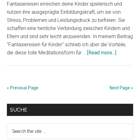
Fantasiereisen erreichen deine Kinder spielerisch und
nutzen ihre ausgeprägte Einbildungskraft, um sie von
Stress, Problemen und Leistungsdruck zu befreien. Sie
schaffen eine herrliche Verbindung zwischen Kindern und
Eltern und sind sehr leicht anzuwenden. In meinem Beitrag
"Fantasiereisen für Kinder" schrieb ich über die Vorteile,
about
die diese tolle Meditationsform für …
[Read more...]
Fantasiere
für
Kinder:
“Wir
« Previous Page
Next Page »
fahren
in
Primary
Urlaub”
SUCHE
Sidebar
Search
the