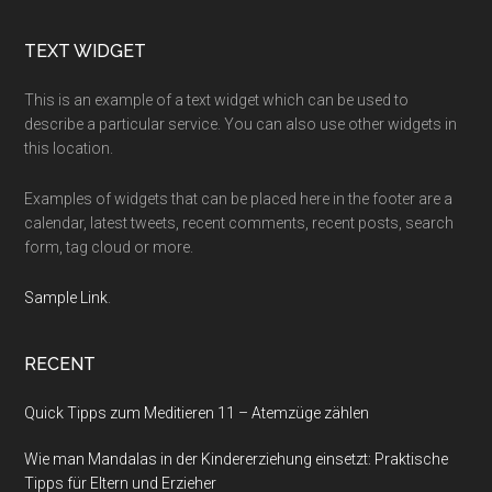
Footer
TEXT WIDGET
This is an example of a text widget which can be used to
describe a particular service. You can also use other widgets in
this location.
Examples of widgets that can be placed here in the footer are a
calendar, latest tweets, recent comments, recent posts, search
form, tag cloud or more.
Sample Link
.
RECENT
Quick Tipps zum Meditieren 11 – Atemzüge zählen
Wie man Mandalas in der Kindererziehung einsetzt: Praktische
Tipps für Eltern und Erzieher