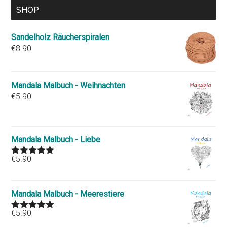
SHOP
Sandelholz Räucherspiralen
€
8.90
Mandala Malbuch - Weihnachten
€
5.90
Mandala Malbuch - Liebe
€
5.90
Rated
5.00
out of 5
Mandala Malbuch - Meerestiere
€
5.90
Rated
5.00
out of 5