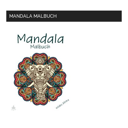
site
...
MANDALA MALBUCH