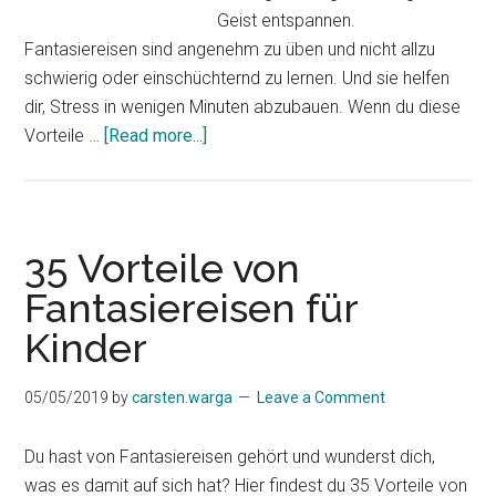
Geist entspannen.
Fantasiereisen sind angenehm zu üben und nicht allzu
schwierig oder einschüchternd zu lernen. Und sie helfen
dir, Stress in wenigen Minuten abzubauen. Wenn du diese
about
Vorteile …
[Read more...]
Fantasiereisen
–
Gesund
durch
35 Vorteile von
Imagination
Fantasiereisen für
Kinder
05/05/2019
by
carsten.warga
Leave a Comment
Du hast von Fantasiereisen gehört und wunderst dich,
was es damit auf sich hat? Hier findest du 35 Vorteile von