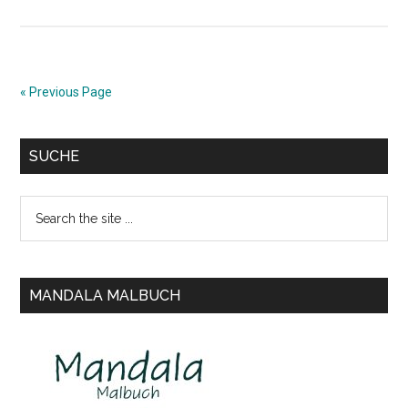
Vom
Wald
das
Beste
« Previous Page
–
8
Primary
außerordentliche
SUCHE
Gründe
Sidebar
für
Search
einen
the
Besuch
site
im
...
MANDALA MALBUCH
Wald