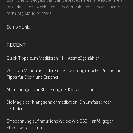
Examples of widgets that can be placed here in the footer are a
calendar, latest tweets, recent comments, recent posts, search
form, tag cloud or more.
Sample Link
.
RECENT
Quick Tipps zum Meditieren 11 – Atemzüge zählen
Wie man Mandalas in der Kindererziehung einsetzt: Praktische
Tipps für Eltern und Erzieher
Atemübungen zur Steigerung der Konzentration
Die Magie der Klangschalenmeditation: Ein umfassender
Leitfaden
Entspannung auf natürliche Weise: Wie CBD-Hanföl gegen
Stress wirken kann