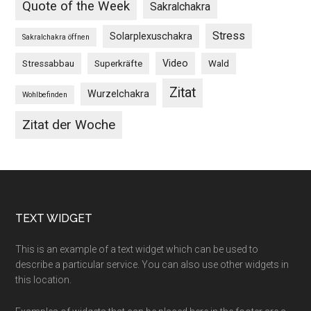
Quote of the Week
Sakralchakra
Stress
Solarplexuschakra
Sakralchakra öffnen
Video
Stressabbau
Superkräfte
Wald
Zitat
Wurzelchakra
Wohlbefinden
Zitat der Woche
Footer
TEXT WIDGET
This is an example of a text widget which can be used to
describe a particular service. You can also use other widgets in
this location.