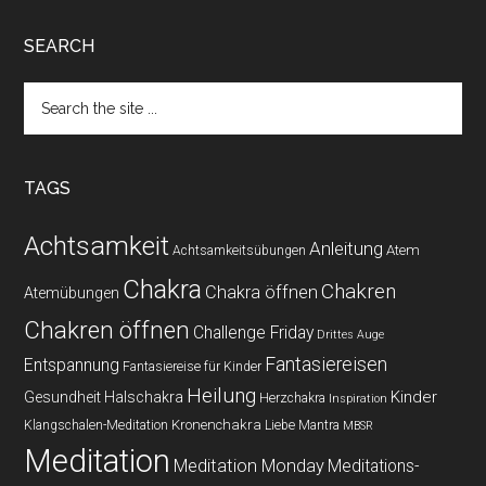
SEARCH
Search
the
site
...
TAGS
Achtsamkeit
Anleitung
Atem
Achtsamkeitsübungen
Chakra
Chakren
Chakra öffnen
Atemübungen
Chakren öffnen
Challenge Friday
Drittes Auge
Fantasiereisen
Entspannung
Fantasiereise für Kinder
Heilung
Kinder
Gesundheit
Halschakra
Herzchakra
Inspiration
Kronenchakra
Klangschalen-Meditation
Liebe
Mantra
MBSR
Meditation
Meditation Monday
Meditations-