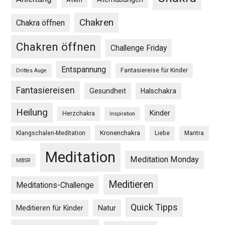
Chakren
Chakra öffnen
Chakren öffnen
Challenge Friday
Entspannung
Fantasiereise für Kinder
Drittes Auge
Fantasiereisen
Gesundheit
Halschakra
Heilung
Kinder
Herzchakra
Inspiration
Kronenchakra
Klangschalen-Meditation
Liebe
Mantra
Meditation
Meditation Monday
MBSR
Meditieren
Meditations-Challenge
Quick Tipps
Natur
Meditieren für Kinder