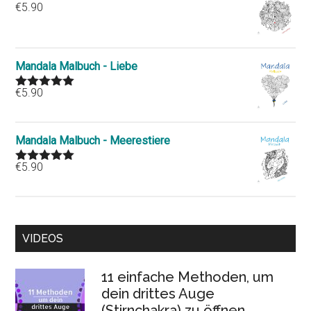
€
5.90
Mandala Malbuch - Liebe
€
5.90
Rated
5.00
out of 5
Mandala Malbuch - Meerestiere
€
5.90
Rated
5.00
out of 5
VIDEOS
11 einfache Methoden, um
dein drittes Auge
(Stirnchakra) zu öffnen