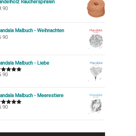
andelholz Räucherspiralen
8.90
andala Malbuch - Weihnachten
5.90
andala Malbuch - Liebe
5.90
ated
5.00
ut of 5
andala Malbuch - Meerestiere
5.90
ated
5.00
ut of 5