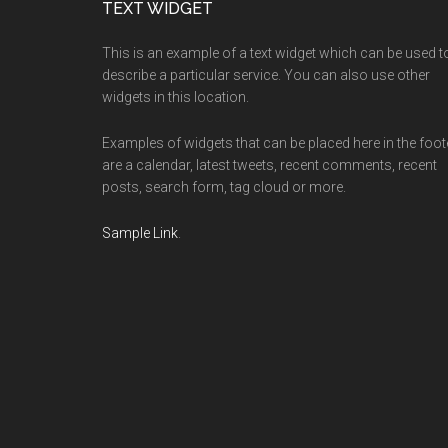
Footer
TEXT WIDGET
This is an example of a text widget which can be used t
describe a particular service. You can also use other
widgets in this location.
Examples of widgets that can be placed here in the foot
are a calendar, latest tweets, recent comments, recent
posts, search form, tag cloud or more.
Sample Link
.