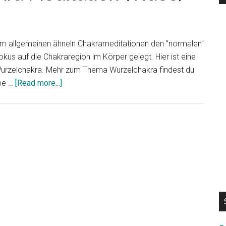
. Im allgemeinen ähneln Chakrameditationen den "normalen"
us auf die Chakraregion im Körper gelegt. Hier ist eine
n Wurzelchakra. Mehr zum Thema Wurzelchakra findest du
about
ebe …
[Read more...]
Einfache
Wurzelchakra
Meditation
(Video)