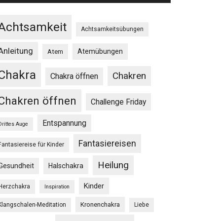
Achtsamkeit
Achtsamkeitsübungen
Anleitung
Atemübungen
Atem
Chakra
Chakren
Chakra öffnen
Chakren öffnen
Challenge Friday
Entspannung
Drittes Auge
Fantasiereisen
Fantasiereise für Kinder
Heilung
Gesundheit
Halschakra
Kinder
Herzchakra
Inspiration
Kronenchakra
Klangschalen-Meditation
Liebe