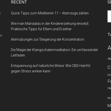
RECENT
S
Se
o
Quick Tipps zum Meditieren 11 – Atemzüge zählen
th
Wie man Mandalas in der Kindererziehung einsetzt:
si
Praktische Tipps für Eltern und Erzieher
...
T
er
Atemübungen zur Steigerung der Konzentration
A
Die Magie der Klangschalenmeditation: Ein umfassender
Leitfaden
A
Entspannung auf natürliche Weise: Wie CBD-Hanföl
C
gegen Stress wirken kann
Dr
F
He
Kr
M