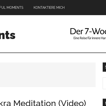
DFUL MOMENTS
KONTAKTIERE MICH
nts
S
th
si
...
ra Meditation (Video)