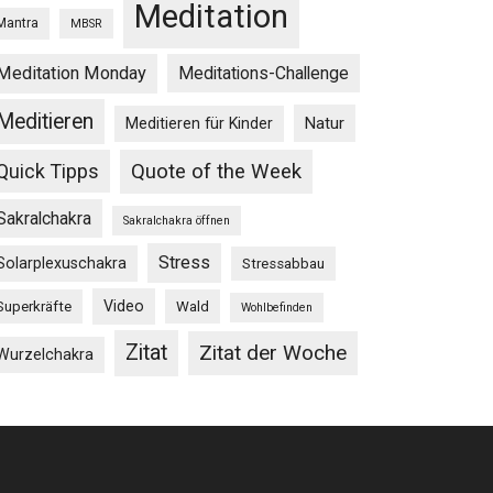
Meditation
Mantra
MBSR
Meditation Monday
Meditations-Challenge
Meditieren
Natur
Meditieren für Kinder
Quick Tipps
Quote of the Week
Sakralchakra
Sakralchakra öffnen
Stress
Solarplexuschakra
Stressabbau
Video
Superkräfte
Wald
Wohlbefinden
Zitat
Zitat der Woche
Wurzelchakra