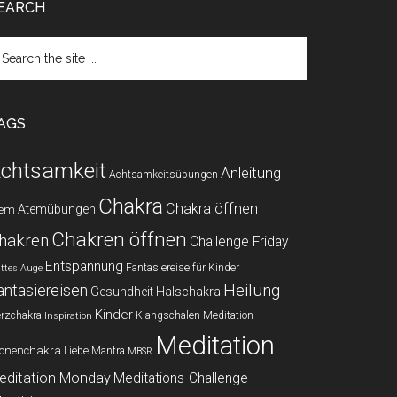
EARCH
arch
e
te
AGS
chtsamkeit
Anleitung
Achtsamkeitsübungen
Chakra
Chakra öffnen
Atemübungen
tem
Chakren öffnen
hakren
Challenge Friday
Entspannung
Fantasiereise für Kinder
ittes Auge
Heilung
antasiereisen
Gesundheit
Halschakra
Kinder
rzchakra
Klangschalen-Meditation
Inspiration
Meditation
onenchakra
Liebe
Mantra
MBSR
editation Monday
Meditations-Challenge