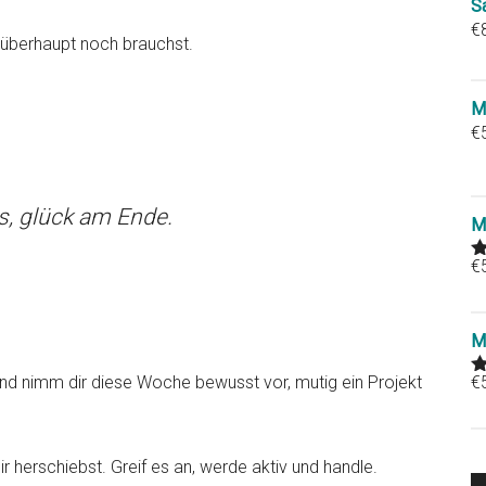
S
€
 überhaupt noch brauchst.
M
€
, glück am Ende.
M
€
R
o
M
und nimm dir diese Woche bewusst vor, mutig ein Projekt
€
R
o
 herschiebst. Greif es an, werde aktiv und handle.