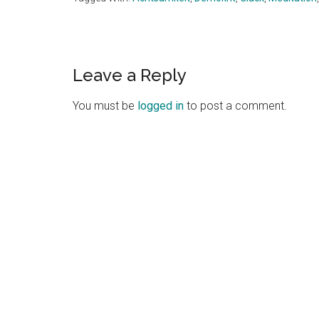
Reader
Leave a Reply
Interactions
You must be
logged in
to post a comment.