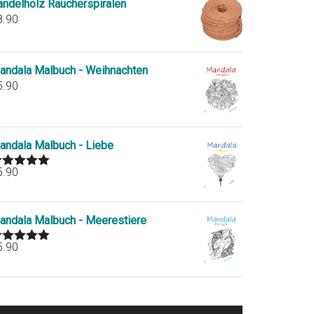
andelholz Räucherspiralen
8.90
andala Malbuch - Weihnachten
5.90
andala Malbuch - Liebe
5.90
ated
5.00
ut of 5
andala Malbuch - Meerestiere
5.90
ated
5.00
ut of 5