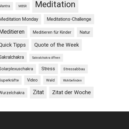
Meditation
Mantra
MBSR
Meditation Monday
Meditations-Challenge
Meditieren
Natur
Meditieren für Kinder
Quick Tipps
Quote of the Week
Sakralchakra
Sakralchakra öffnen
Stress
Solarplexuschakra
Stressabbau
Video
Superkräfte
Wald
Wohlbefinden
Zitat
Zitat der Woche
Wurzelchakra