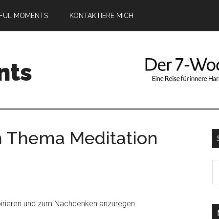
DFUL MOMENTS
KONTAKTIERE MICH
nts
m Thema Meditation
S
th
si
nspirieren und zum Nachdenken anzuregen.
...