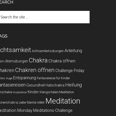
EARCH
arch
e
te
AGS
chtsamkeit
Anleitung
Achtsamkeitsübungen
Chakra
Chakra öffnen
Atemübungen
tem
Chakren öffnen
hakren
Challenge Friday
Entspannung
Fantasiereise für Kinder
ittes Auge
Heilung
antasiereisen
Gesundheit
Halschakra
Kinder
rzchakra
Klangschalen-Meditation
Inspiration
Meditation
onenchakra
Liebe
Mantra
MBSR
editation Monday
Meditations-Challenge