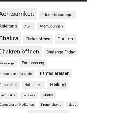
Achtsamkeit
Achtsamkeitsübungen
Anleitung
Atemübungen
Atem
Chakra
Chakren
Chakra öffnen
Chakren öffnen
Challenge Friday
Entspannung
Drittes Auge
Fantasiereisen
Fantasiereise für Kinder
Heilung
Gesundheit
Halschakra
Kinder
Herzchakra
Inspiration
Kronenchakra
Klangschalen-Meditation
Liebe