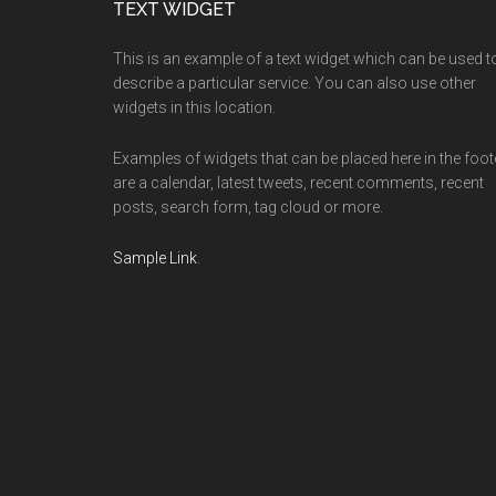
Footer
TEXT WIDGET
This is an example of a text widget which can be used t
describe a particular service. You can also use other
widgets in this location.
Examples of widgets that can be placed here in the foot
are a calendar, latest tweets, recent comments, recent
posts, search form, tag cloud or more.
Sample Link
.