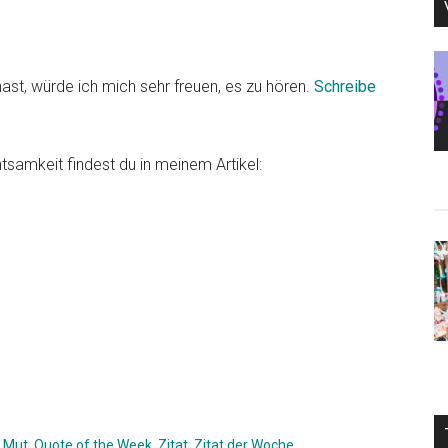
hast, würde ich mich sehr freuen, es zu hören.
Schreibe
samkeit findest du in meinem Artikel:
,
Mut
,
Quote of the Week
,
Zitat
,
Zitat der Woche