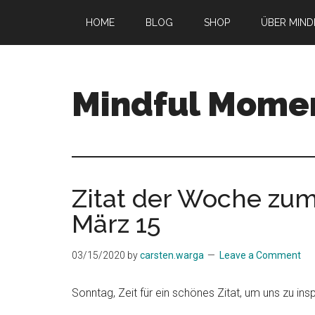
Skip
Skip
Skip
HOME
BLOG
SHOP
ÜBER MIN
to
to
to
main
primary
footer
content
sidebar
Mindful Mome
Empower
your
inner
journey!
Zitat der Woche zu
März 15
03/15/2020
by
carsten.warga
Leave a Comment
Sonntag, Zeit für ein schönes Zitat, um uns zu i