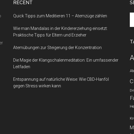
RECENT
S
Se
o
Quick Tipps zum Meditieren 11 – Atemzüge zählen
th
Wie man Mandalas in der Kindererziehung einsetzt:
si
Praktische Tipps für Eltern und Erzieher
...
T
er
Atemübungen zur Steigerung der Konzentration
A
Die Magie der Klangschalenmeditation: Ein umfassender
Leitfaden
A
Entspannung auf natürliche Weise: Wie CBD-Hanföl
C
gegen Stress wirken kann
Dr
F
He
Kr
M