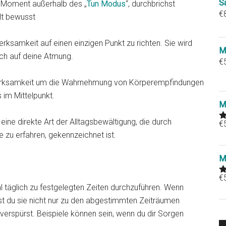
S
en Moment außerhalb des „
Tun Modus
“, durchbrichst
€
lt bewusst
erksamkeit auf einen einzigen Punkt zu richten. Sie wird
M
ch auf deine Atmung.
€
ufmerksamkeit um die Wahrnehmung von Körperempfindungen
 im Mittelpunkt.
M
eine direkte Art der Alltagsbewältigung, die durch
€
R
 zu erfahren, gekennzeichnet ist.
o
M
€
R
l täglich zu festgelegten Zeiten durchzuführen. Wenn
o
st du sie nicht nur zu den abgestimmten Zeiträumen
erspürst. Beispiele können sein, wenn du dir Sorgen