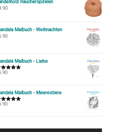
andelholz Räucherspiralen
8.90
andala Malbuch - Weihnachten
5.90
andala Malbuch - Liebe
5.90
ated
5.00
ut of 5
andala Malbuch - Meerestiere
5.90
ated
5.00
ut of 5