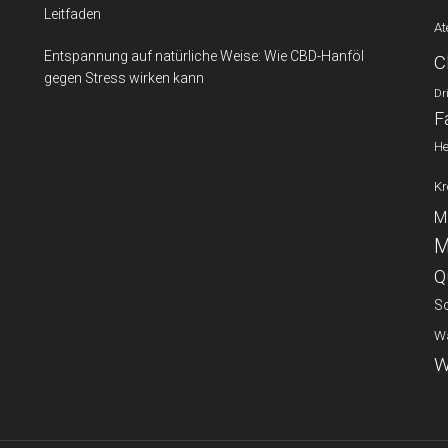
Leitfaden
A
Entspannung auf natürliche Weise: Wie CBD-Hanföl
C
gegen Stress wirken kann
Dr
F
He
Kr
M
M
Q
So
W
W