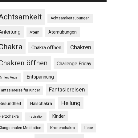
Achtsamkeit
Achtsamkeitsübungen
Anleitung
Atemübungen
Atem
Chakra
Chakren
Chakra öffnen
Chakren öffnen
Challenge Friday
Entspannung
Drittes Auge
Fantasiereisen
Fantasiereise für Kinder
Heilung
Gesundheit
Halschakra
Kinder
Herzchakra
Inspiration
Kronenchakra
Klangschalen-Meditation
Liebe