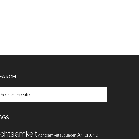
EARCH
arch
e
te
AGS
chtsamkeit
Anleitung
Achtsamkeitsübungen