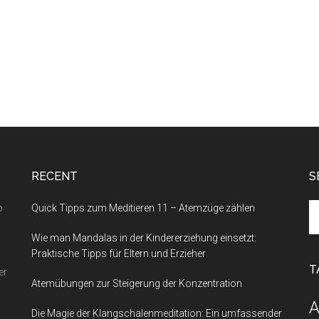
RECENT
S
Se
o
Quick Tipps zum Meditieren 11 – Atemzüge zählen
th
Wie man Mandalas in der Kindererziehung einsetzt:
si
Praktische Tipps für Eltern und Erzieher
...
T
er
Atemübungen zur Steigerung der Konzentration
A
Die Magie der Klangschalenmeditation: Ein umfassender