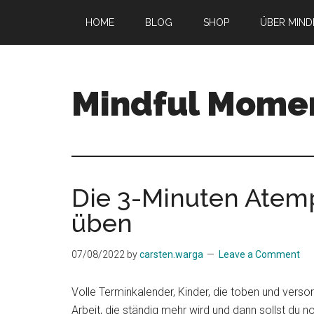
Skip
Skip
Skip
HOME
BLOG
SHOP
ÜBER MIN
to
to
to
main
primary
footer
content
sidebar
Mindful Mome
Empower
your
inner
journey!
Die 3-Minuten Atem
üben
07/08/2022
by
carsten.warga
Leave a Comment
Volle Terminkalender, Kinder, die toben und versorg
Arbeit, die ständig mehr wird und dann sollst du 