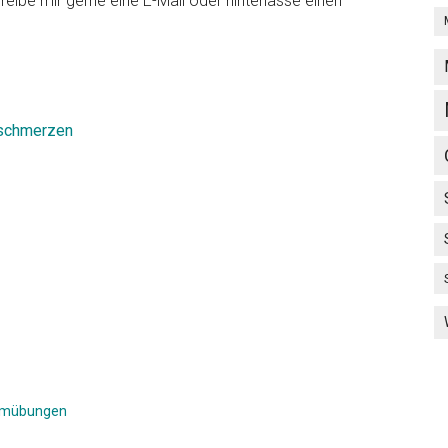
reibe mir gerne eine E-Mail oder hinterlasse einen
fschmerzen
emübungen