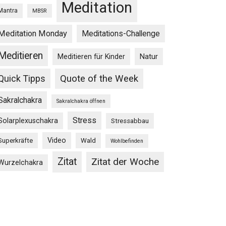
Meditation
Mantra
MBSR
Meditation Monday
Meditations-Challenge
Meditieren
Natur
Meditieren für Kinder
Quick Tipps
Quote of the Week
Sakralchakra
Sakralchakra öffnen
Stress
Solarplexuschakra
Stressabbau
Video
Superkräfte
Wald
Wohlbefinden
Zitat
Zitat der Woche
Wurzelchakra