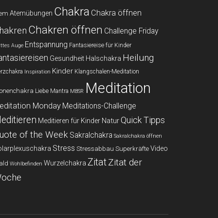
Chakra
Chakra öffnen
Atemübungen
tem
Chakren öffnen
hakren
Challenge Friday
Entspannung
Fantasiereise für Kinder
ittes Auge
Heilung
antasiereisen
Gesundheit
Halschakra
Kinder
rzchakra
Klangschalen-Meditation
Inspiration
Meditation
onenchakra
Liebe
Mantra
MBSR
editation Monday
Meditations-Challenge
editieren
Quick Tipps
Natur
Meditieren für Kinder
uote of the Week
Sakralchakra
Sakralchakra öffnen
Stress
larplexuschakra
Video
Stressabbau
Superkräfte
Zitat
Zitat der
Wurzelchakra
ald
Wohlbefinden
oche