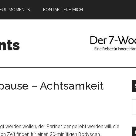
DFUL MOMENTS
KONTAKTIERE MICH
nts
pause – Achtsamkeit
S
th
si
t werden wollen, der Partner, der geliebt werden will, die
...
noch Zeit finden für einen 20-minütigen Bodyscan.